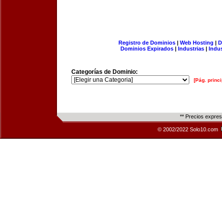
Registro de Dominios
|
Web Hosting
|
D
Dominios Expirados
|
Industrias
|
Indu
Categorías de Dominio:
[Pág. princi
** Precios expre
© 2002/2022 Solo10.com