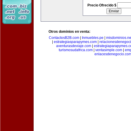
Precio Ofrecido $
Otros dominios en venta:
ContactosB2B.com
|
Inmuebles.pe
|
misdominios.ne
|
estrategiasparapymes.com
|
relacionesdenegoc
aventurasdeviaje.com
|
estrategiaparapymes.
turismosudafrica.com
|
ventasimple.com
|
emp
enlacesdenegocio.co