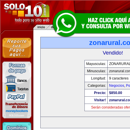
zonarural.c
Vendido!
Mayusculas:
ZONARURA
Minusculas:
zonarural.co
Longitud:
9 caracteres
Categorias:
Negocios
,
Po
Precio:
$850.00
Visitar!
zonarural.c
Serán consideradas ofer