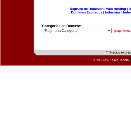
Registro de Dominios
|
Web Hosting
|
D
Dominios Expirados
|
Industrias
|
Indu
Categorías de Dominio:
[Pág. princi
** Precios expre
© 2002/2022 Solo10.com