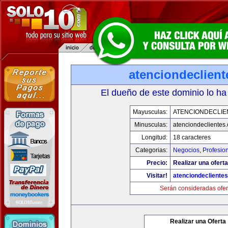
atenciondeclien
El dueño de este dominio lo ha
Mayusculas:
ATENCIONDECLIE
Minusculas:
atenciondeclientes
Longitud:
18 caracteres
Categorias:
Negocios
,
Profesio
Precio:
Realizar una oferta
Visitar!
atenciondecliente
Serán consideradas ofer
Realizar una Oferta