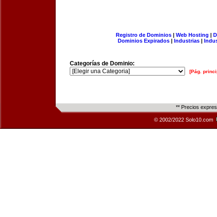
Registro de Dominios
|
Web Hosting
|
D
Dominios Expirados
|
Industrias
|
Indu
Categorías de Dominio:
[Pág. princi
** Precios expre
© 2002/2022 Solo10.com