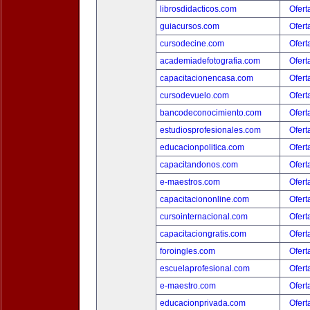
librosdidacticos.com
Ofert
guiacursos.com
Ofert
cursodecine.com
Ofert
academiadefotografia.com
Ofert
capacitacionencasa.com
Ofert
cursodevuelo.com
Ofert
bancodeconocimiento.com
Ofert
estudiosprofesionales.com
Ofert
educacionpolitica.com
Ofert
capacitandonos.com
Ofert
e-maestros.com
Ofert
capacitaciononline.com
Ofert
cursointernacional.com
Ofert
capacitaciongratis.com
Ofert
foroingles.com
Ofert
escuelaprofesional.com
Ofert
e-maestro.com
Ofert
educacionprivada.com
Ofert