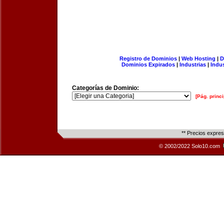
Registro de Dominios
|
Web Hosting
|
D
Dominios Expirados
|
Industrias
|
Indu
Categorías de Dominio:
[Pág. princi
** Precios expre
© 2002/2022 Solo10.com