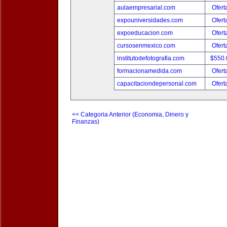
aulaempresarial.com
Ofert
expouniversidades.com
Ofert
expoeducacion.com
Ofert
cursosenmexico.com
Ofert
institutodefotografia.com
$550
formacionamedida.com
Ofert
capacitaciondepersonal.com
Ofert
<< Categoria Anterior (Economia, Dinero y
Finanzas)