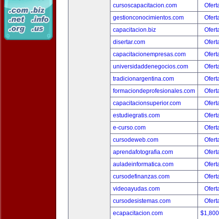
cursoscapacitacion.com
Ofert
gestionconocimientos.com
Ofert
capacitacion.biz
Ofert
disertar.com
Ofert
capacitacionempresas.com
Ofert
universidaddenegocios.com
Ofert
tradicionargentina.com
Ofert
formaciondeprofesionales.com
Ofert
capacitacionsuperior.com
Ofert
estudiegratis.com
Ofert
e-curso.com
Ofert
cursodeweb.com
Ofert
aprendafotografia.com
Ofert
auladeinformatica.com
Ofert
cursodefinanzas.com
Ofert
videoayudas.com
Ofert
cursodesistemas.com
Ofert
ecapacitacion.com
$1,80